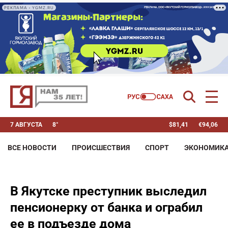
РЕКЛАМА • YGMZ.RU
7 АВГУСТА
8°
$
81,41
€
94,06
ВСЕ НОВОСТИ
ПРОИСШЕСТВИЯ
СПОРТ
ЭКОНОМИК
В Якутске преступник выследил
пенсионерку от банка и ограбил
ее в подъезде дома