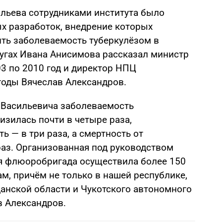
льева сотрудниками института было
х разработок, внедрение которых
ть заболеваемость туберкулёзом в
лугах Ивана Анисимова рассказал министр
3 по 2010 год и директор НПЦ
 годы Вячеслав Александров.
 Васильевича заболеваемость
изилась почти в четыре раза,
сть
—
в три раза, а смертность от
раз. Организованная под руководством
я
флюоробригада
осуществила более 150
м, причём не только в нашей республике,
данской области и Чукотского автономного
в Александров.