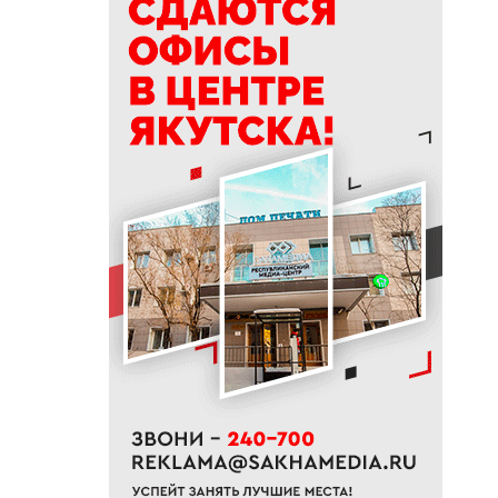
делать в Ермолаев день
18:18
ВТБ: россияне увеличивают
расходы на спорт и здоровый
образ жизни
18:16
Сенатор Борисов назвал
встречу главы Якутии с
Путиным сигналом доверия и
значимости региона
18:01
Социальные участковые в
Якутии приняли около 2000
обращений
17:56
Жительница Жатая похитила
33 цветка с клумбы в центре
Якутска
17:51
«Здесь нет типовых задач»:
начальник стройплощадки
«Полюс Строя» Евгений