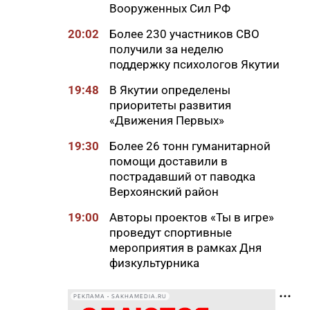
Вооруженных Сил РФ
20:02
Более 230 участников СВО
получили за неделю
поддержку психологов Якутии
19:48
В Якутии определены
приоритеты развития
«Движения Первых»
19:30
Более 26 тонн гуманитарной
помощи доставили в
пострадавший от паводка
Верхоянский район
19:00
Авторы проектов «Ты в игре»
проведут спортивные
мероприятия в рамках Дня
физкультурника
18:40
Приметы на 8 августа 2026
РЕКЛАМА • SAKHAMEDIA.RU
года: что можно и нельзя