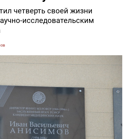
тил четверть своей жизни
научно-исследовательским
а
нов