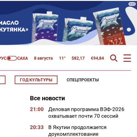
8 августа
11°
$
82,17
€
94,84
Т
ГОД КУЛЬТУРЫ
СПЕЦПРОЕКТЫ
Все новости
21:00
Деловая программа ВЭФ-2026
охватывает почти 70 сессий
20:33
В Якутии продолжается
доукомплектование