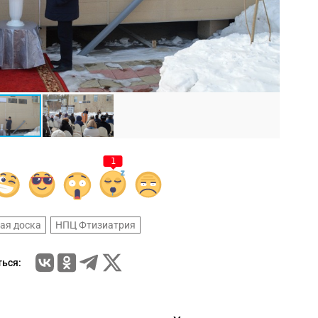
1
ая доска
НПЦ Фтизиатрия
ься: