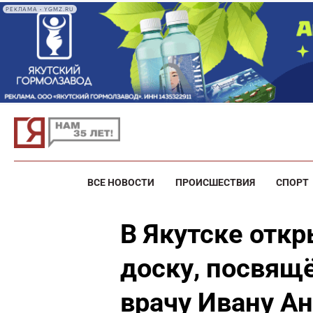
РЕКЛАМА • YGMZ.RU
ВСЕ НОВОСТИ
ПРОИСШЕСТВИЯ
СПОРТ
В Якутске отк
доску, посвящ
врачу Ивану А