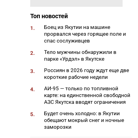
Самсонов о работе в суровом
климате
Топ новостей
17:45
Слет молодых специалистов
Боец из Якутии на машине
1.
Минтруда Якутии объединил
прорвался через горящее поле и
30 участников из трех
спас сослуживцев
муниципалитетов
Тело мужчины обнаружили в
2.
17:34
Якутяне подали более 61
парке «Урдэл» в Якутске
тысяч заявлений на получение
земельных участков
Россиян в 2026 году ждут еще две
3.
короткие рабочие недели
17:32
«Точка будущего. Якутия»:
самый масштабный
АИ-95 — только по топливной
4.
образовательный проект на
карте: на единственной свободной
вечной мерзлоте
АЗС Якутска вводят ограничения
17:22
47 участников из арктических
Будет очень холодно: в Якутии
5.
районов Якутии объединил XI
обещают мокрый снег и ночные
Молодежный Суглан в
заморозки
Октемцах