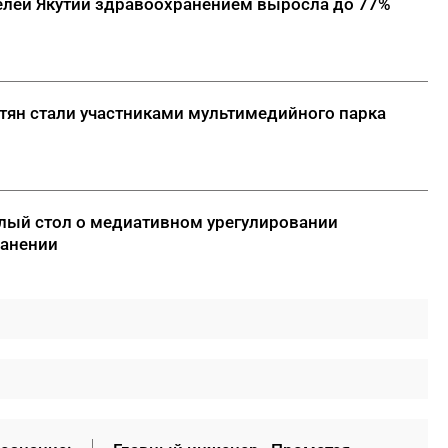
елей Якутии здравоохранением выросла до 77%
тян стали участниками мультимедийного парка
углый стол о медиативном урегулировании
ранении