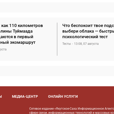
: как 110 километров
Что беспокоит твое под
олины Туймаада
выбери облака — быстр
аются в первый
психологический тест
ный экомаршрут
Тесты
13:08, 07 августа
густа
Ы
МЕДИА-ЦЕНТР
ОНЛАЙН УСЛУГИ
Сетевое издание «Якутское-Саха Информационное Агентс
сфере связи, информационных технологий и массовых к