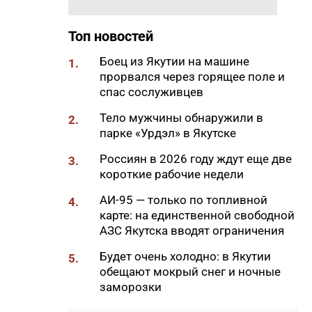
Самсонов о работе в суровом
климате
Топ новостей
17:45
Слет молодых специалистов
Боец из Якутии на машине
1.
Минтруда Якутии объединил
прорвался через горящее поле и
30 участников из трех
спас сослуживцев
муниципалитетов
Тело мужчины обнаружили в
2.
17:34
Якутяне подали более 61
парке «Урдэл» в Якутске
тысяч заявлений на получение
земельных участков
Россиян в 2026 году ждут еще две
3.
короткие рабочие недели
17:32
«Точка будущего. Якутия»:
самый масштабный
АИ-95 — только по топливной
4.
образовательный проект на
карте: на единственной свободной
вечной мерзлоте
АЗС Якутска вводят ограничения
17:22
47 участников из арктических
Будет очень холодно: в Якутии
5.
районов Якутии объединил XI
обещают мокрый снег и ночные
Молодежный Суглан в
заморозки
Октемцах