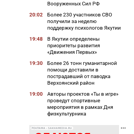
Вооруженных Сил РФ
20:02
Более 230 участников СВО
получили за неделю
поддержку психологов Якутии
19:48
В Якутии определены
приоритеты развития
«Движения Первых»
19:30
Более 26 тонн гуманитарной
помощи доставили в
пострадавший от паводка
Верхоянский район
19:00
Авторы проектов «Ты в игре»
проведут спортивные
мероприятия в рамках Дня
физкультурника
18:40
Приметы на 8 августа 2026
РЕКЛАМА • SAKHAMEDIA.RU
года: что можно и нельзя