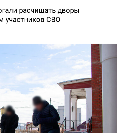
огали расчищать дворы
м участников СВО