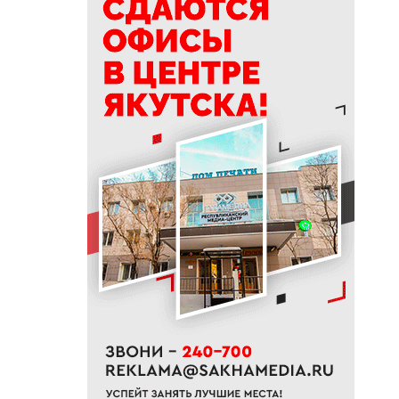
делать в Ермолаев день
18:18
ВТБ: россияне увеличивают
расходы на спорт и здоровый
образ жизни
18:16
Сенатор Борисов назвал
встречу главы Якутии с
Путиным сигналом доверия и
значимости региона
18:01
Социальные участковые в
Якутии приняли около 2000
обращений
17:56
Жительница Жатая похитила
33 цветка с клумбы в центре
Якутска
17:51
«Здесь нет типовых задач»:
начальник стройплощадки
«Полюс Строя» Евгений