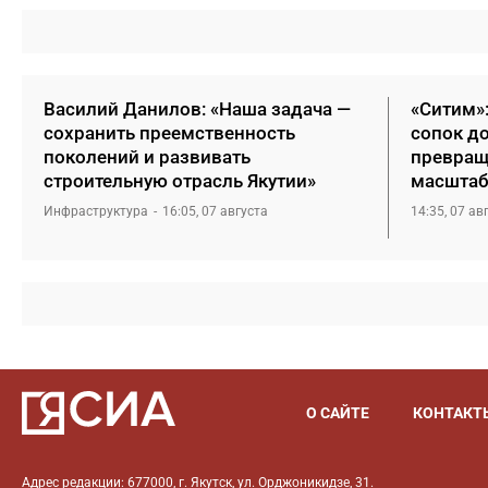
Василий Данилов: «Наша задача —
«Ситим»
сохранить преемственность
сопок д
поколений и развивать
превращ
строительную отрасль Якутии»
масштаб
Инфраструктура
16:05, 07 августа
14:35, 07 ав
О САЙТЕ
КОНТАКТ
Адрес редакции: 677000, г. Якутск, ул. Орджоникидзе, 31.