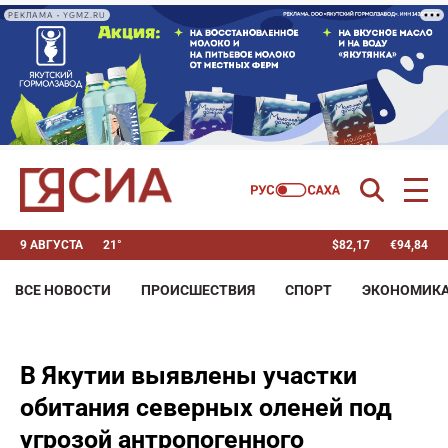
РЕКЛАМА • YGMZ.RU
9 АВГУСТА
21°
$
82,17
€
94,84
ВСЕ НОВОСТИ
ПРОИСШЕСТВИЯ
СПОРТ
ЭКОНОМИК
В Якутии выявлены участки
обитания северных оленей под
угрозой антропогенного