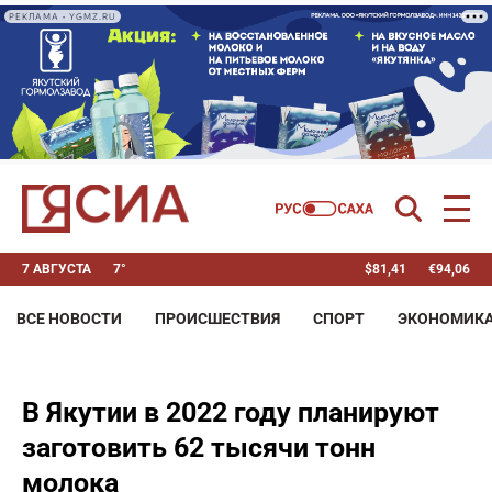
РЕКЛАМА • YGMZ.RU
7 АВГУСТА
7°
$
81,41
€
94,06
ВСЕ НОВОСТИ
ПРОИСШЕСТВИЯ
СПОРТ
ЭКОНОМИК
В Якутии в 2022 году планируют
заготовить 62 тысячи тонн
молока