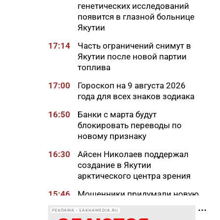
генетических исследований
появится в глазной больнице
Якутии
17:14
Часть ограничений снимут в
Якутии после новой партии
топлива
17:00
Гороскоп на 9 августа 2026
года для всех знаков зодиака
16:50
Банки с марта будут
блокировать переводы по
новому признаку
16:30
Айсен Николаев поддержал
создание в Якутии
арктического центра зрения
15:46
Мошенники придумали новую
схему обмана с
РЕКЛАМА • SAKHAMEDIA.RU
«экстрасенсами»