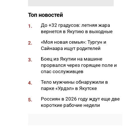
11:50
Образование сквозь года: как
выучить язык и не бросить на
полпути
Топ новостей
11:35
Российские школьники будут
До +32 градусов: летняя жара
1.
учиться по новой программе
вернется в Якутию в выходные
11:15
Автодорогу «Анабар» в Якутии
«Моя новая семья»: Тургун и
2.
перекрыли из-за лесного
Сайнаара ищут родителей
пожара
Боец из Якутии на машине
3.
10:56
Новая платформа ЕР поможет
прорвался через горящее поле и
ветеранам СВО найти работу
спас сослуживцев
10:22
В Усть-Майском районе
Тело мужчины обнаружили в
4.
ликвидировали лесной пожар
парке «Урдэл» в Якутске
на 13 гектарах
Россиян в 2026 году ждут еще две
5.
10:01
Якутяне рассказали, что
короткие рабочие недели
считают главным подарком в
своей жизни
09:41
Сколько стоит, собрать