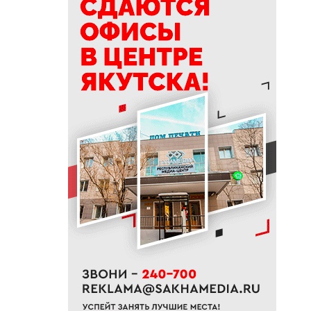
15:39
Приметы на 9 августа 2026
года: как провести день
Пантелеймона
15:29
К Земле приближается
потенциально опасный
астероид
14:41
В трех районах Якутии
прогнозируют сильные дожди
13:32
В Якутии за сутки потушили
десять лесных пожаров
12:52
Гороскоп на неделю с 10 по 16
августа 2026 года
12:29
Айсен Николаев поздравил
якутян с Всероссийским днем
физкультурника