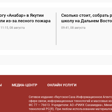
гу «Анабар» в Якутии
Сколько стоит, собрать 
ли из-за лесного пожара
школу на Дальнем Восто
11:15, 08 августа
09:41, 08 августа
Ы
МЕДИА-ЦЕНТР
ОНЛАЙН УСЛУГИ
Сетевое издание «Якутское-Саха Информационное Агентс
сфере связи, информационных технологий и массовых к
ФС 77 — 76613. Учредители: АО «РИИХ Сахамедиа», Мин
технологий РС(Я). При любом использовании материалов