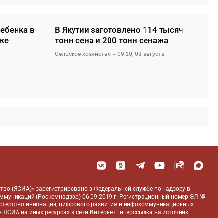
ребенка в
В Якутии заготовлено 114 тысяч
ке
тонн сена и 200 тонн сенажа
Сельское хозяйство
09:20, 08 августа
тво (ЯСИА)» зарегистрировано в Федеральной службе по надзору в
оммуникаций (Роскомнадзор) 06.09.2019 г. Регистрационный номер ЭЛ №
истерство инноваций, цифрового развития и инфокоммуникационных
 ЯСИА на иных ресурсах в сети Интернет гиперссылка на источник