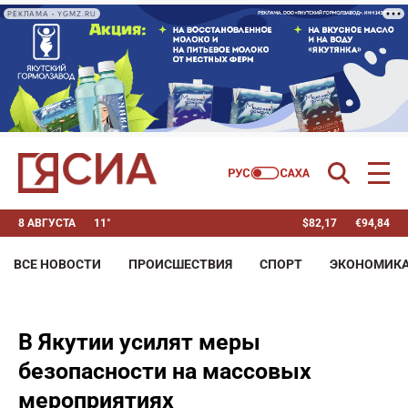
РЕКЛАМА • YGMZ.RU
8 АВГУСТА
11°
$
82,17
€
94,84
ВСЕ НОВОСТИ
ПРОИСШЕСТВИЯ
СПОРТ
ЭКОНОМИК
В Якутии усилят меры
безопасности на массовых
мероприятиях