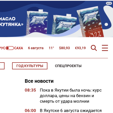
6 августа
11°
$
80,93
€
93,19
Т
ГОД КУЛЬТУРЫ
СПЕЦПРОЕКТЫ
Все новости
08:35
Пока в Якутии была ночь: курс
доллара, цены на бензин и
смерть от удара молнии
06:00
В Якутске 6 августа ожидается