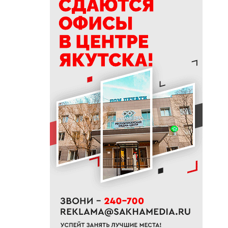
19:44
Более 30 человек стали
участниками проекта
«Открытая дорога» в Якутске
19:28
Боец из Якутии на машине
прорвался через горящее
поле и спас сослуживцев
19:15
В Якутске водитель без прав
сбил ребенка на пешеходном
переходе
19:00
Почти 22 тысячи услуг оказал
Центр социально-
психологической поддержки
семьи и молодежи
18:45
В Якутии стартовала
благотворительная акция
«Помоги пойти учиться»