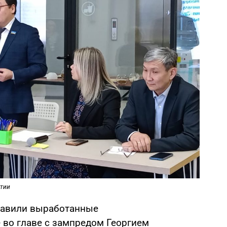
утии
тавили выработанные
 во главе с зампредом Георгием