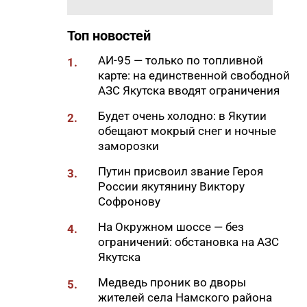
18:30
Жители Якутии старше 65 лет
могут пройти бесплатную
Топ новостей
диспансеризацию
18:15
АИ-95 — только по топливной
Более 4 тысяч жителей Якутии
1.
карте: на единственной свободной
получили помощь мобильной
АЗС Якутска вводят ограничения
кризисной службы
18:14
Будет очень холодно: в Якутии
Сельхозпроизводители Якутии
2.
обещают мокрый снег и ночные
получили 631,8 тонн топлива
заморозки
17:57
Стартовал прием заявок на
Путин присвоил звание Героя
конкурс «Отец года – 2026»
3.
России якутянину Виктору
17:30
В четырех районах Якутии
Софронову
прокладывают ВОЛС по
На Окружном шоссе — без
проекту «Синергия Арктики»
4.
ограничений: обстановка на АЗС
17:23
Суточный лимит отпуска
Якутска
дизельного топлива на
Медведь проник во дворы
Нижнебестяхской нефтебазе
5.
жителей села Намского района
увеличен до 31 тонны