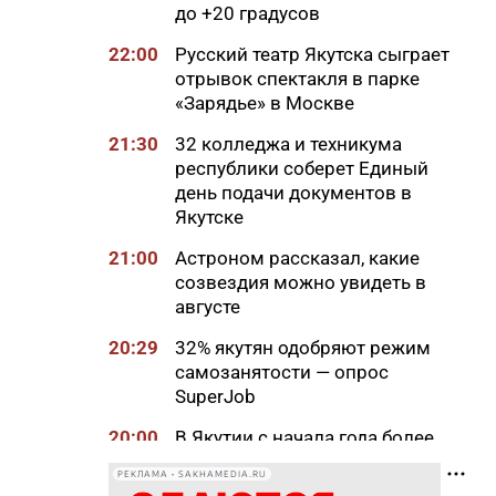
до +20 градусов
22:00
Русский театр Якутска сыграет
отрывок спектакля в парке
«Зарядье» в Москве
21:30
32 колледжа и техникума
республики соберет Единый
день подачи документов в
Якутске
21:00
Астроном рассказал, какие
созвездия можно увидеть в
августе
20:29
32% якутян одобряют режим
самозанятости — опрос
SuperJob
20:00
В Якутии с начала года более
4,6 тысячи человек прошли
РЕКЛАМА • SAKHAMEDIA.RU
комплексную реабилитацию