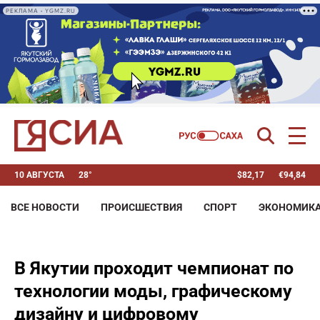
РЕКЛАМА • YGMZ.RU
10 АВГУСТА
28°
$
82,17
€
94,84
ВСЕ НОВОСТИ
ПРОИСШЕСТВИЯ
СПОРТ
ЭКОНОМИК
В Якутии проходит чемпионат по
технологии моды, графическому
дизайну и цифровому