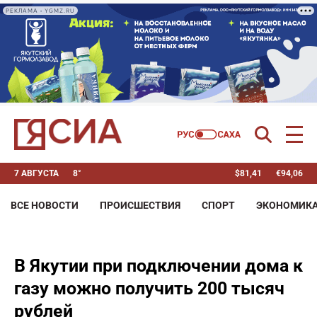
РЕКЛАМА • YGMZ.RU
7 АВГУСТА
8°
$
81,41
€
94,06
ВСЕ НОВОСТИ
ПРОИСШЕСТВИЯ
СПОРТ
ЭКОНОМИК
В Якутии при подключении дома к
газу можно получить 200 тысяч
рублей