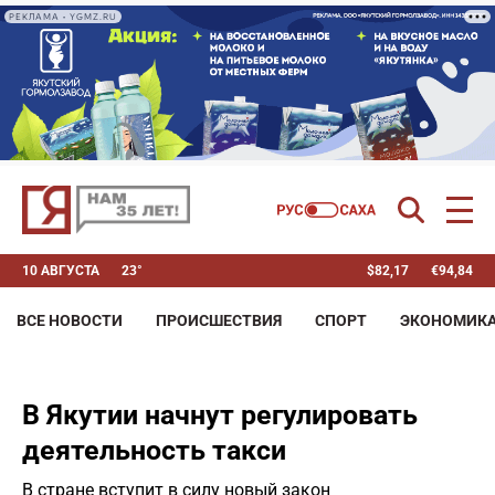
РЕКЛАМА • YGMZ.RU
10 АВГУСТА
23°
$
82,17
€
94,84
ВСЕ НОВОСТИ
ПРОИСШЕСТВИЯ
СПОРТ
ЭКОНОМИК
В Якутии начнут регулировать
деятельность такси
В стране вступит в силу новый закон