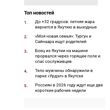
11:00
Глава ЖДЯ поздравил
строителей с
Топ новостей
профессиональным
До +32 градусов: летняя жара
праздником
1.
вернется в Якутию в выходные
10:28
В Якутске у женщины по схеме
«Моя новая семья»: Тургун и
«инвестиции» похитили 370
2.
Сайнаара ищут родителей
тысяч рублей
10:16
Боец из Якутии на машине
Минпросвещения обновило
3.
прорвался через горящее поле и
перечень учебников для
спас сослуживцев
школьников
10:00
Тело мужчины обнаружили в
Глава Якутии поздравил с
4.
парке «Урдэл» в Якутске
Международным днем
коренных народов мира
Россиян в 2026 году ждут еще две
5.
09:58
короткие рабочие недели
Стало известно, сколько
коротких рабочих недель
будет в 2027 году