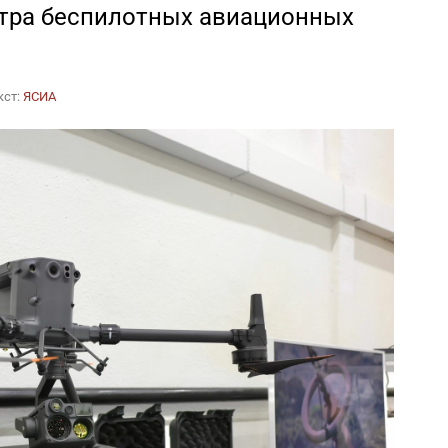
тра беспилотных авиационных
кст:
ЯСИА