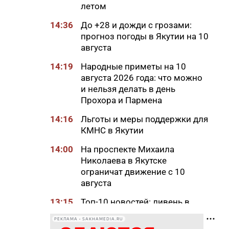
летом
14:36
До +28 и дожди с грозами:
прогноз погоды в Якутии на 10
августа
14:19
Народные приметы на 10
августа 2026 года: что можно
и нельзя делать в день
Прохора и Пармена
14:16
Льготы и меры поддержки для
КМНС в Якутии
14:00
На проспекте Михаила
Николаева в Якутске
ограничат движение с 10
августа
13:15
Топ-10 новостей: ливень в
Якутске, алмазный кластер и
РЕКЛАМА • SAKHAMEDIA.RU
топливо в Южной Якутии