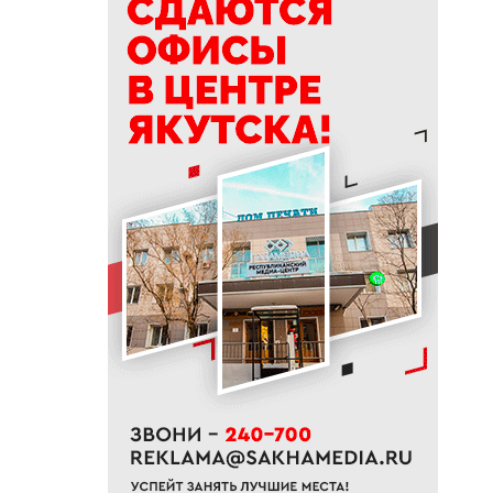
12:42
В районах Якутии полностью
освободили от воды
подтопленные территории
12:33
Якутяне могут подать заявку
на главную просветительскую
премию страны
12:17
Стал известен размер пенсии
госслужащих в России
12:00
Семечки и аппендицит: что на
самом деле опасно для
кишечника
11:31
Жители Якутии могут посетить
выставку «Петергоф.
Великолепный век»
11:18
В Сунтарском районе
потушили один лесной пожар