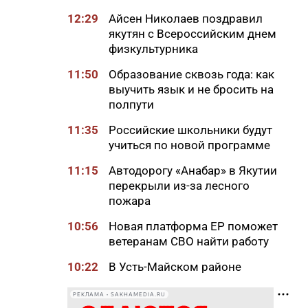
12:29
Айсен Николаев поздравил
якутян с Всероссийским днем
физкультурника
11:50
Образование сквозь года: как
выучить язык и не бросить на
полпути
11:35
Российские школьники будут
учиться по новой программе
11:15
Автодорогу «Анабар» в Якутии
перекрыли из-за лесного
пожара
10:56
Новая платформа ЕР поможет
ветеранам СВО найти работу
10:22
В Усть-Майском районе
ликвидировали лесной пожар
на 13 гектарах
РЕКЛАМА • SAKHAMEDIA.RU