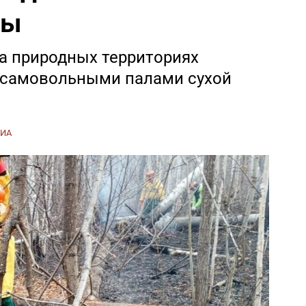
ны
а природных территориях
самовольными палами сухой
СИА