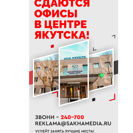
10:01
Якутяне рассказали, что
считают главным подарком в
своей жизни
09:41
Сколько стоит, собрать
ребенка в школу на Дальнем
Востоке
09:20
В Якутии заготовлено 114
тысяч тонн сена и 200 тонн
сенажа
09:00
На Камчатке завершилась
парусная экспедиция из
Якутии
06:15
До +27 градусов прогреется
воздух в Якутске в субботу
21:00
Деловая программа ВЭФ-2026
охватывает почти 70 сессий