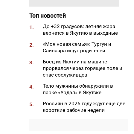
20:33
В Якутии продолжается
доукомплектование ВС РФ
Топ новостей
20:02
Более 230 участников СВО
До +32 градусов: летняя жара
1.
получили за неделю
вернется в Якутию в выходные
поддержку психологов Якутии
«Моя новая семья»: Тургун и
2.
19:48
В Якутии определены
Сайнаара ищут родителей
приоритеты развития
«Движения Первых»
Боец из Якутии на машине
3.
прорвался через горящее поле и
19:30
Более 26 тонн гуманитарной
спас сослуживцев
помощи доставили в
пострадавший от паводка
Тело мужчины обнаружили в
4.
Верхоянский район
парке «Урдэл» в Якутске
19:00
Авторы проектов «Ты в игре»
Россиян в 2026 году ждут еще две
5.
проведут спортивные
короткие рабочие недели
мероприятия в рамках Дня
физкультурника
18:40
Приметы на 8 августа 2026