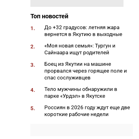
самом деле опасно для
кишечника
Топ новостей
11:31
Жители Якутии могут посетить
До +32 градусов: летняя жара
выставку «Петергоф.
1.
вернется в Якутию в выходные
Великолепный век»
11:18
«Моя новая семья»: Тургун и
В Сунтарском районе
2.
Сайнаара ищут родителей
потушили один лесной пожар
11:00
Боец из Якутии на машине
Глава ЖДЯ поздравил
3.
прорвался через горящее поле и
строителей с
спас сослуживцев
профессиональным
праздником
Тело мужчины обнаружили в
4.
10:28
парке «Урдэл» в Якутске
В Якутске у женщины по схеме
«инвестиции» похитили 370
Россиян в 2026 году ждут еще две
5.
тысяч рублей
короткие рабочие недели
10:16
Минпросвещения обновило
перечень учебников для
школьников