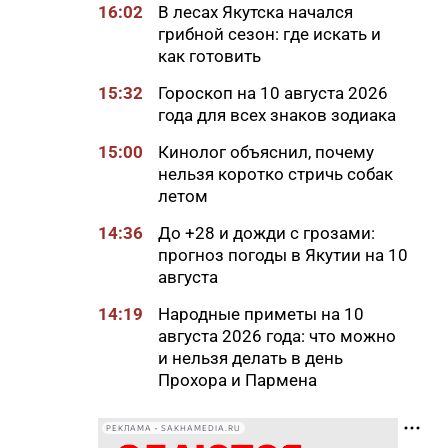
16:02
В лесах Якутска начался
грибной сезон: где искать и
как готовить
15:32
Гороскоп на 10 августа 2026
года для всех знаков зодиака
15:00
Кинолог объяснил, почему
нельзя коротко стричь собак
летом
14:36
До +28 и дожди с грозами:
прогноз погоды в Якутии на 10
августа
14:19
Народные приметы на 10
августа 2026 года: что можно
и нельзя делать в день
Прохора и Пармена
14:16
Льготы и меры поддержки для
РЕКЛАМА • SAKHAMEDIA.RU
КМНС в Якутии