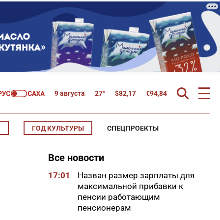
9 августа
27°
$
82,17
€
94,84
Т
ГОД КУЛЬТУРЫ
СПЕЦПРОЕКТЫ
Все новости
17:01
Назван размер зарплаты для
максимальной прибавки к
пенсии работающим
пенсионерам