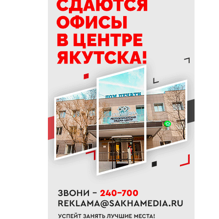
14:00
На проспекте Михаила
Николаева в Якутске
ограничат движение с 10
августа
13:15
Топ-10 новостей: ливень в
Якутске, алмазный кластер и
топливо в Южной Якутии
12:42
В районах Якутии полностью
освободили от воды
подтопленные территории
12:33
Якутяне могут подать заявку
на главную просветительскую
премию страны
12:17
Стал известен размер пенсии
госслужащих в России
12:00
Семечки и аппендицит: что на