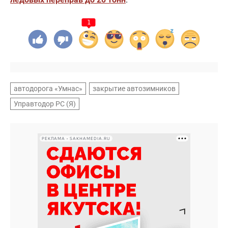
1
автодорога «Умнас»
закрытие автозимников
Управтодор РС (Я)
РЕКЛАМА • SAKHAMEDIA.RU