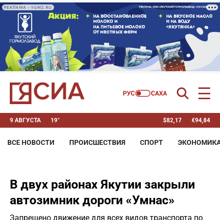
РЕКЛАМА • YGMZ.RU
9 АВГУСТА
19°
$
82,17
€
94,84
ВСЕ НОВОСТИ
ПРОИСШЕСТВИЯ
СПОРТ
ЭКОНОМИК
В двух районах Якутии закрыли
автозимник дороги «Умнас»
Запрещено движение для всех видов транспорта по