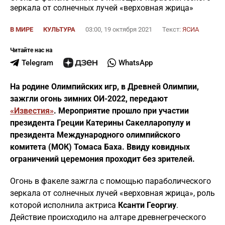
зеркала от солнечных лучей «верховная жрица»
В МИРЕ
КУЛЬТУРА
03:00, 19 октября 2021
Текст:
ЯСИА
Читайте нас на
Telegram
WhatsApp
На родине Олимпийских игр, в Древней Олимпии,
зажгли огонь зимних ОИ-2022, передают
«Известия»
. Мероприятие прошло при участии
президента Греции Катерины Сакелларопулу и
президента Международного олимпийского
комитета (МОК) Томаса Баха. Ввиду ковидных
ограничений церемония проходит без зрителей.
Огонь в факеле зажгла с помощью параболического
зеркала от солнечных лучей «верховная жрица», роль
которой исполнила актриса
Ксанти Георгиу
.
Действие происходило на алтаре древнегреческого