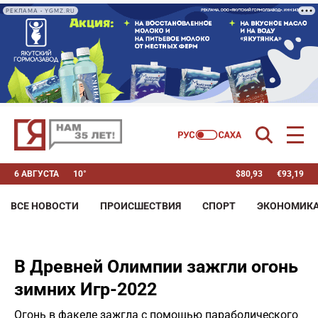
РЕКЛАМА • YGMZ.RU
6 АВГУСТА
10°
$
80,93
€
93,19
ВСЕ НОВОСТИ
ПРОИСШЕСТВИЯ
СПОРТ
ЭКОНОМИК
В Древней Олимпии зажгли огонь
зимних Игр-2022
Огонь в факеле зажгла с помощью параболического