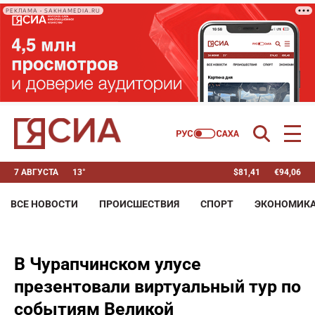
РЕКЛАМА • SAKHAMEDIA.RU
7 АВГУСТА
13°
$
81,41
€
94,06
ВСЕ НОВОСТИ
ПРОИСШЕСТВИЯ
СПОРТ
ЭКОНОМИК
В Чурапчинском улусе
презентовали виртуальный тур по
событиям Великой