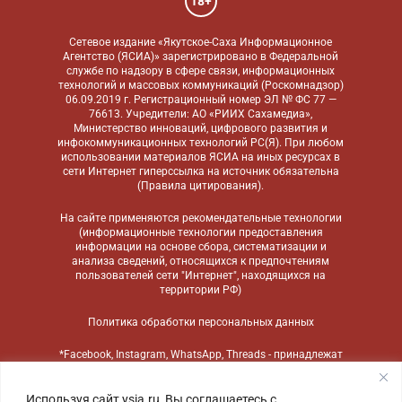
18+
Сетевое издание «Якутское-Саха Информационное
Агентство (ЯСИА)» зарегистрировано в Федеральной
службе по надзору в сфере связи, информационных
технологий и массовых коммуникаций (Роскомнадзор)
06.09.2019 г. Регистрационный номер ЭЛ № ФС 77 —
76613. Учредители: АО «РИИХ Сахамедиа»,
Министерство инноваций, цифрового развития и
инфокоммуникационных технологий РС(Я). При любом
использовании материалов ЯСИА на иных ресурсах в
сети Интернет гиперссылка на источник обязательна
(
Правила цитирования
).
На сайте применяются
рекомендательные технологии
(информационные технологии предоставления
информации на основе сбора, систематизации и
анализа сведений, относящихся к предпочтениям
пользователей сети "Интернет", находящихся на
территории РФ)
Политика обработки персональных данных
*Facebook, Instagram, WhatsApp, Threads - принадлежат
компании Meta, признанной экстремистской
организацией и запрещенной в России
Используя сайт ysia.ru, Вы соглашаетесь с