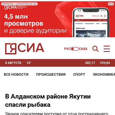
РЕКЛАМА • SAKHAMEDIA.RU
8 АВГУСТА
14°
$
82,17
€
94,84
ВСЕ НОВОСТИ
ПРОИСШЕСТВИЯ
СПОРТ
ЭКОНОМИК
В Алданском районе Якутии
спасли рыбака
Звонок спасателям поступил от отца пострадавшего