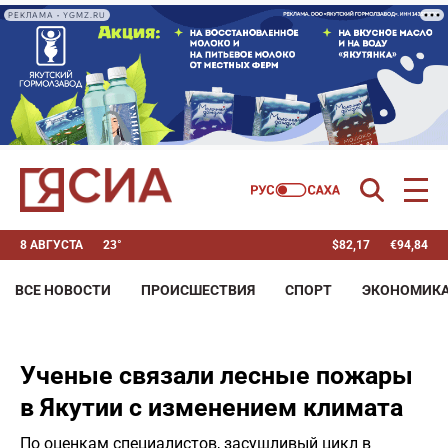
РЕКЛАМА • YGMZ.RU
8 АВГУСТА
23°
$
82,17
€
94,84
ВСЕ НОВОСТИ
ПРОИСШЕСТВИЯ
СПОРТ
ЭКОНОМИК
Ученые связали лесные пожары
в Якутии с изменением климата
По оценкам специалистов, засушливый цикл в