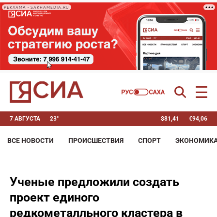
РЕКЛАМА • SAKHAMEDIA.RU
7 АВГУСТА
23°
$
81,41
€
94,06
ВСЕ НОВОСТИ
ПРОИСШЕСТВИЯ
СПОРТ
ЭКОНОМИК
Ученые предложили создать
проект единого
редкометалльного кластера в