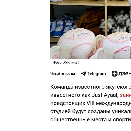
Фото: Якутия 24
Telegram
Читайте нас на
Команда известного якутског
известного как Just Ayaal,
зан
предстоящих VIII международн
студией будут созданы уникал
общественные места и спорт