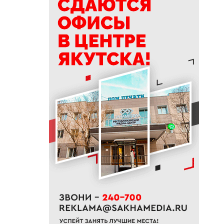
начальник стройплощадки
«Полюс Строя» Евгений
Самсонов о работе в суровом
климате
17:45
Слет молодых специалистов
Минтруда Якутии объединил
30 участников из трех
муниципалитетов
17:34
Якутяне подали более 61
тысяч заявлений на получение
земельных участков
17:32
«Точка будущего. Якутия»:
самый масштабный
образовательный проект на
вечной мерзлоте
17:22
47 участников из арктических
районов Якутии объединил XI
Молодежный Суглан в