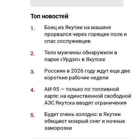
Октемцах
Топ новостей
17:17
Гороскоп на выходные 8 и 9
августа 2026 года
Боец из Якутии на машине
1.
прорвался через горящее поле и
17:09
Объемы заправки
спас сослуживцев
увеличились в Южной Якутии
после повышения суточных
Тело мужчины обнаружили в
2.
лимитов
парке «Урдэл» в Якутске
17:04
Девять жителей Якутии
Россиян в 2026 году ждут еще две
3.
отметили 100-летний юбилей
короткие рабочие недели
в первом полугодии 2026 года
АИ-95 — только по топливной
4.
16:55
Более 120 жителей Якутии с
карте: на единственной свободной
инвалидностью нашли работу
АЗС Якутска вводят ограничения
с начала года
Будет очень холодно: в Якутии
5.
16:40
Новая врачебная амбулатория
обещают мокрый снег и ночные
в Чаппанде готова на 75%
заморозки
16:26
В Томском политехе
₽