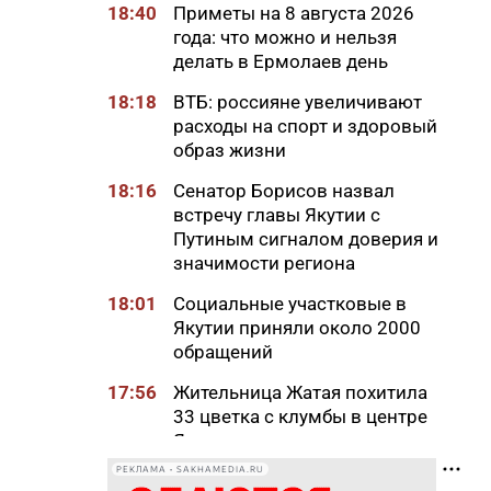
18:40
Приметы на 8 августа 2026
года: что можно и нельзя
делать в Ермолаев день
18:18
ВТБ: россияне увеличивают
расходы на спорт и здоровый
образ жизни
18:16
Сенатор Борисов назвал
встречу главы Якутии с
Путиным сигналом доверия и
значимости региона
18:01
Социальные участковые в
Якутии приняли около 2000
обращений
17:56
Жительница Жатая похитила
33 цветка с клумбы в центре
Якутска
РЕКЛАМА • SAKHAMEDIA.RU
17:51
«Здесь нет типовых задач»: