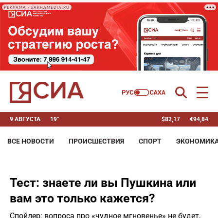
РЕКЛАМА • SAKHAMEDIA.RU
9 АВГУСТА
19°
$
82,17
€
94,84
ВСЕ НОВОСТИ
ПРОИСШЕСТВИЯ
СПОРТ
ЭКОНОМИК
Тест: знаете ли вы Пушкина или
вам это только кажется?
Спойлер: вопроса про «чудное мгновенье» не будет,