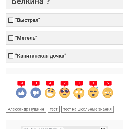
Белкина"?
"Выстрел"
"Метель"
"Капитанская дочка"
34
3
4
2
1
1
5
Александр Пушкин
тест
тест на школьные знания
РЕКЛАМА • SAKHAMEDIA.RU