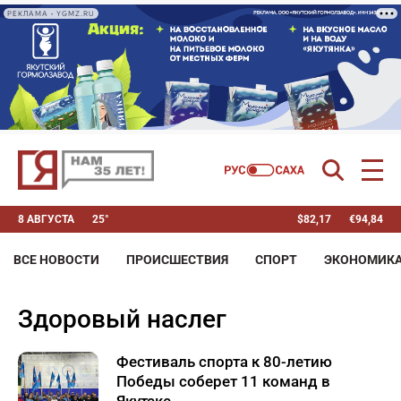
РЕКЛАМА • YGMZ.RU
8 АВГУСТА
25°
$
82,17
€
94,84
ВСЕ НОВОСТИ
ПРОИСШЕСТВИЯ
СПОРТ
ЭКОНОМИК
здоровый наслег
Фестиваль спорта к 80-летию
Победы соберет 11 команд в