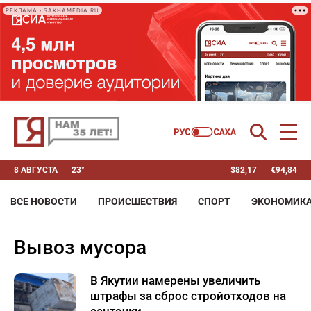
РЕКЛАМА • SAKHAMEDIA.RU
8 АВГУСТА
23°
$
82,17
€
94,84
ВСЕ НОВОСТИ
ПРОИСШЕСТВИЯ
СПОРТ
ЭКОНОМИК
вывоз мусора
В Якутии намерены увеличить
штрафы за сброс стройотходов на