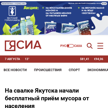
РЕКЛАМА • YGMZ.RU
7 АВГУСТА
13°
$
81,41
€
94,06
ВСЕ НОВОСТИ
ПРОИСШЕСТВИЯ
СПОРТ
ЭКОНОМИК
На свалке Якутска начали
бесплатный приём мусора от
населения