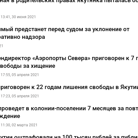
ная в родительских правах якутянка пыталась о
13:41, 30 июня 2021
имый предстанет перед судом за уклонение от
ативно надзора
21
ндиректор «Аэропорты Севера» приговорен к 7 
вободы за хищение
17:55, 05 апреля 2021
риговорен к 22 годам лишения свободы в Якути
17:23, 05 апреля 2021
проведет в колонии-поселении 7 месяцев за пов
ождение
11:30, 02 марта 2021
утии оштрафовали на 100 тысяч рублей за публ