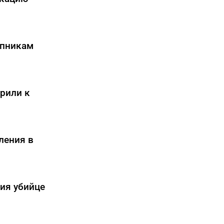
упникам
рили к
ления в
ния убийце