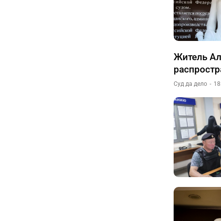
Житель Ал
распростр
Суд да дело
18