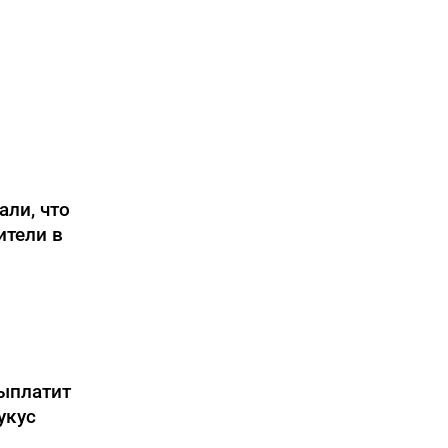
али, что
ители в
ыплатит
укус