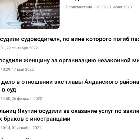
Происшествия
18:09, 01 июня 2023
осудили судоводителя, по вине которого погиб п
:01, 22 сентября 2022
 осудили женщину за организацию незаконной м
10:29, 17 мая 2022
 дело в отношении экс-главы Алданского района
 в суд
14:50, 26 февраля 2022
льниц Якутии осудили за оказание услуг по зак
 браков с иностранцами
10:14, 01 декабря 2021