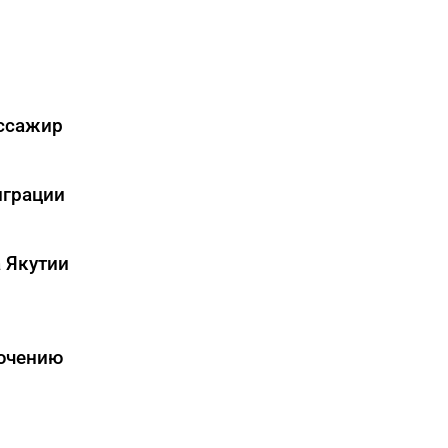
ассажир
играции
 Якутии
лючению