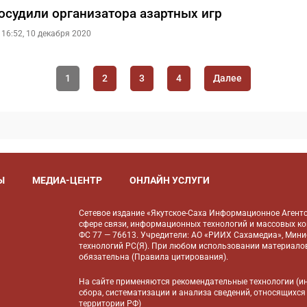
 осудили организатора азартных игр
16:52, 10 декабря 2020
1
2
3
4
Далее
Ы
МЕДИА-ЦЕНТР
ОНЛАЙН УСЛУГИ
Сетевое издание «Якутское-Саха Информационное Агентс
сфере связи, информационных технологий и массовых к
ФС 77 — 76613. Учредители: АО «РИИХ Сахамедиа», Мин
технологий РС(Я). При любом использовании материалов
обязательна (
Правила цитирования
).
На сайте применяются
рекомендательные технологии
(и
сбора, систематизации и анализа сведений, относящихся
территории РФ)