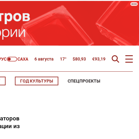
6 августа
17°
$
80,93
€
93,19
Т
ГОД КУЛЬТУРЫ
СПЕЦПРОЕКТЫ
заторов
ации из