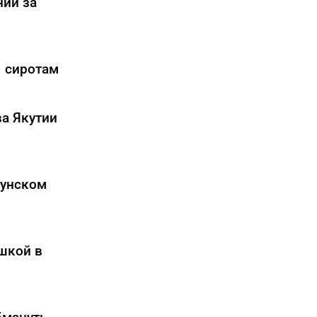
нии за
1 сиротам
ва Якутии
лунском
шкой в