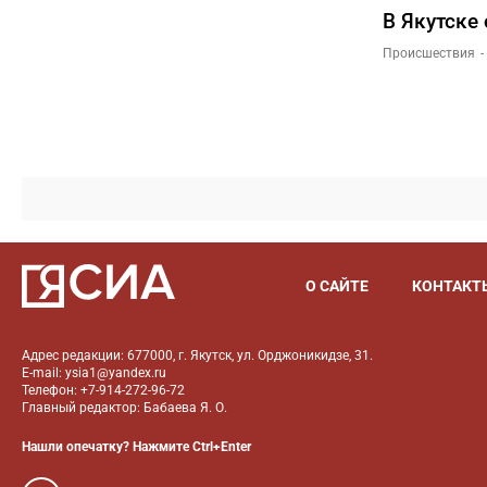
В Якутске
Происшествия
О САЙТЕ
КОНТАКТ
Адрес редакции: 677000, г. Якутск, ул. Орджоникидзе, 31.
E-mail: ysia1@yandex.ru
Телефон: +7-914-272-96-72
Главный редактор: Бабаева Я. О.
Нашли опечатку? Нажмите Ctrl+Enter