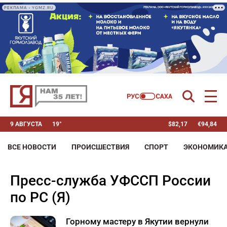
РЕКЛАМА • YGMZ.RU
9 АВГУСТА
19°
$
82,17
€
94,84
ВСЕ НОВОСТИ
ПРОИСШЕСТВИЯ
СПОРТ
ЭКОНОМИК
пресс-служба УФССП России
по РС (Я)
Горному мастеру в Якутии вернули