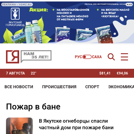
РЕКЛАМА • YGMZ.RU
7 АВГУСТА
22°
$
81,41
€
94,06
ВСЕ НОВОСТИ
ПРОИСШЕСТВИЯ
СПОРТ
ЭКОНОМИК
пожар в бане
В Якутске огнеборцы спасли
частный дом при пожаре бани