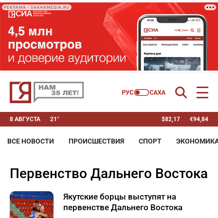
РЕКЛАМА • SAKHAMEDIA.RU
8 АВГУСТА
21°
$
82,17
€
94,84
ВСЕ НОВОСТИ
ПРОИСШЕСТВИЯ
СПОРТ
ЭКОНОМИК
первенство Дальнего Востока
Якутские борцы выступят на
первенстве Дальнего Востока