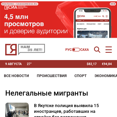
РЕКЛАМА • SAKHAMEDIA.RU
9 АВГУСТА
27°
$
82,17
€
94,84
ВСЕ НОВОСТИ
ПРОИСШЕСТВИЯ
СПОРТ
ЭКОНОМИК
нелегальные мигранты
В Якутске полиция выявила 15
иностранцев, работавших на