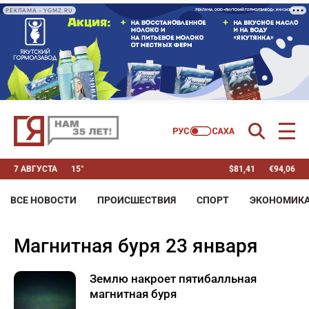
РЕКЛАМА • YGMZ.RU
7 АВГУСТА
15°
$
81,41
€
94,06
ВСЕ НОВОСТИ
ПРОИСШЕСТВИЯ
СПОРТ
ЭКОНОМИК
магнитная буря 23 января
Землю накроет пятибалльная
магнитная буря