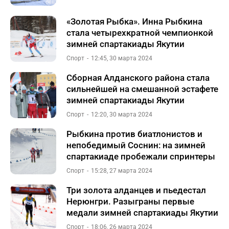
«Золотая Рыбка». Инна Рыбкина
стала четырехкратной чемпионкой
зимней спартакиады Якутии
Спорт
12:45, 30 марта 2024
Сборная Алданского района стала
сильнейшей на смешанной эстафете
зимней спартакиады Якутии
Спорт
12:20, 30 марта 2024
Рыбкина против биатлонистов и
непобедимый Соснин: на зимней
спартакиаде пробежали спринтеры
Спорт
15:28, 27 марта 2024
Три золота алданцев и пьедестал
Нерюнгри. Разыграны первые
медали зимней спартакиады Якутии
Спорт
18:06, 26 марта 2024