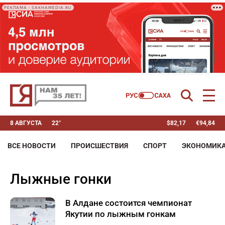
РЕКЛАМА • SAKHAMEDIA.RU
8 АВГУСТА
22°
$
82,17
€
94,84
ВСЕ НОВОСТИ
ПРОИСШЕСТВИЯ
СПОРТ
ЭКОНОМИК
лыжные гонки
В Алдане состоится чемпионат
Якутии по лыжным гонкам