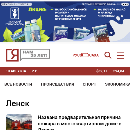
РЕКЛАМА • YGMZ.RU
10 АВГУСТА
23°
$
82,17
€
94,84
ВСЕ НОВОСТИ
ПРОИСШЕСТВИЯ
СПОРТ
ЭКОНОМИК
Ленск
Названа предварительная причина
пожара в многоквартирном доме в