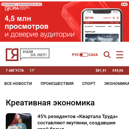
РЕКЛАМА • SAKHAMEDIA.RU
7 АВГУСТА
17°
$
81,41
€
94,06
ВСЕ НОВОСТИ
ПРОИСШЕСТВИЯ
СПОРТ
ЭКОНОМИК
креативная экономика
45% резидентов «Квартала Труда»
составляют якутянки, создавшие