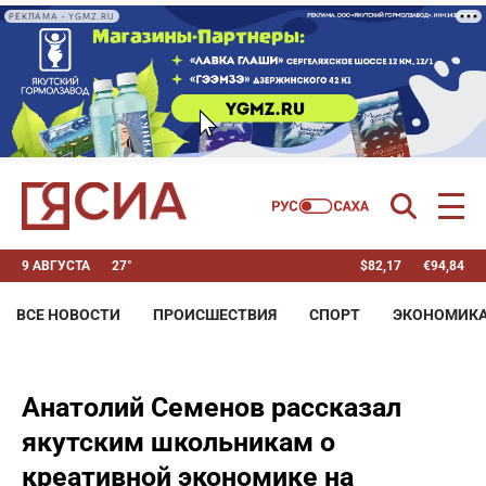
РЕКЛАМА • YGMZ.RU
9 АВГУСТА
27°
$
82,17
€
94,84
ВСЕ НОВОСТИ
ПРОИСШЕСТВИЯ
СПОРТ
ЭКОНОМИК
Анатолий Семенов рассказал
якутским школьникам о
креативной экономике на