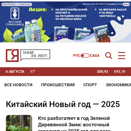
РЕКЛАМА • YGMZ.RU
6 АВГУСТА
17°
$
80,93
€
93,19
ВСЕ НОВОСТИ
ПРОИСШЕСТВИЯ
СПОРТ
ЭКОНОМИК
китайский Новый год — 2025
Кто разбогатеет в год Зеленой
Деревянной Змеи: восточный