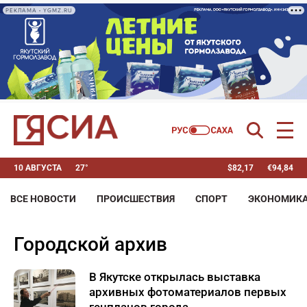
РЕКЛАМА • YGMZ.RU
10 АВГУСТА
27°
$
82,17
€
94,84
ВСЕ НОВОСТИ
ПРОИСШЕСТВИЯ
СПОРТ
ЭКОНОМИК
городской архив
В Якутске открылась выставка
архивных фотоматериалов первых