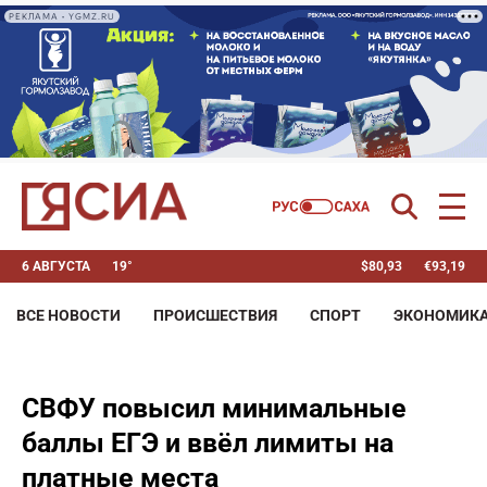
РЕКЛАМА • YGMZ.RU
6 АВГУСТА
19°
$
80,93
€
93,19
ВСЕ НОВОСТИ
ПРОИСШЕСТВИЯ
СПОРТ
ЭКОНОМИК
СВФУ повысил минимальные
баллы ЕГЭ и ввёл лимиты на
платные места