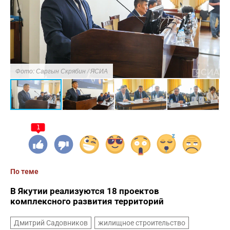
Фото: Саргын Скрябин / ЯСИА
Ф
1
По теме
В Якутии реализуются 18 проектов
комплексного развития территорий
Дмитрий Садовников
жилищное строительство