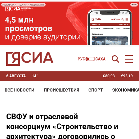
РЕКЛАМА • SAKHAMEDIA.RU
6 АВГУСТА
14°
$
80,93
€
93,19
ВСЕ НОВОСТИ
ПРОИСШЕСТВИЯ
СПОРТ
ЭКОНОМИК
СВФУ и отраслевой
консорциум «Строительство и
архитектура» договорились о