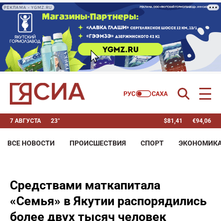
РЕКЛАМА • YGMZ.RU
7 АВГУСТА
23°
$
81,41
€
94,06
ВСЕ НОВОСТИ
ПРОИСШЕСТВИЯ
СПОРТ
ЭКОНОМИК
Средствами маткапитала
«Семья» в Якутии распорядились
более двух тысяч человек