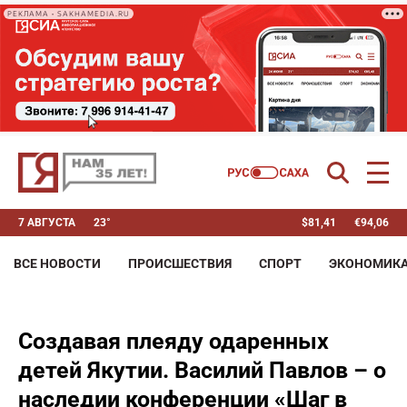
РЕКЛАМА • SAKHAMEDIA.RU
7 АВГУСТА
23°
$
81,41
€
94,06
ВСЕ НОВОСТИ
ПРОИСШЕСТВИЯ
СПОРТ
ЭКОНОМИК
Создавая плеяду одаренных
детей Якутии. Василий Павлов – о
наследии конференции «Шаг в