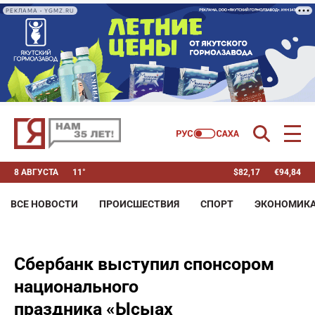
РЕКЛАМА • YGMZ.RU
8 АВГУСТА
11°
$
82,17
€
94,84
ВСЕ НОВОСТИ
ПРОИСШЕСТВИЯ
СПОРТ
ЭКОНОМИК
Сбербанк выступил спонсором
национального
праздника «Ысыах