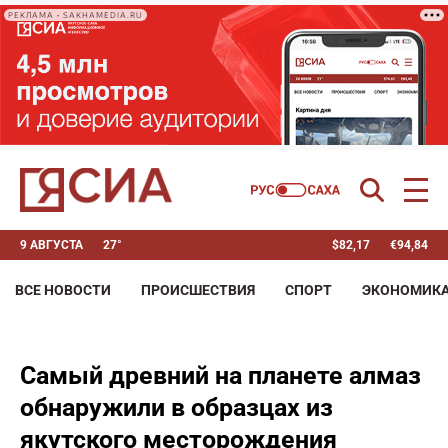
РЕКЛАМА • SAKHAMEDIA.RU
9 АВГУСТА
27°
$
82,17
€
94,84
ВСЕ НОВОСТИ
ПРОИСШЕСТВИЯ
СПОРТ
ЭКОНОМИК
Самый древний на планете алмаз
обнаружили в образцах из
якутского месторождения