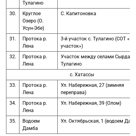
Тулагино
30.
Круглое
С. Капитоновка
Озеро (О.
Усун-Эбе)
31.
Протока р.
3-й участок с. Тулагино (СОТ «3-
Лена
участок»)
32.
Протока р.
Участок между селами Сырдах 
Лена
Тулагино
с. Хатассы
33.
Протока р.
Ул. Набережная, 27 (зимняя
Лена
переправа)
34.
Протока р.
Ул. Набережная, 39 (Олом)
Лена
35.
Водоем
Ул. Октябрьская, 1 (водоем Дам
Дамба