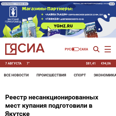
РЕКЛАМА • YGMZ.RU
7 АВГУСТА
7°
$
81,41
€
94,06
ВСЕ НОВОСТИ
ПРОИСШЕСТВИЯ
СПОРТ
ЭКОНОМИК
Реестр несанкционированных
мест купания подготовили в
Якутске