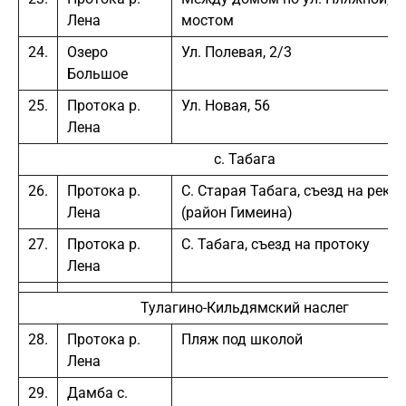
Лена
мостом
24.
Озеро
Ул. Полевая, 2/3
Большое
25.
Протока р.
Ул. Новая, 56
Лена
с. Табага
26.
Протока р.
С. Старая Табага, съезд на реку
Лена
(район Гимеина)
27.
Протока р.
С. Табага, съезд на протоку
Лена
Тулагино-Кильдямский наслег
28.
Протока р.
Пляж под школой
Лена
29.
Дамба с.