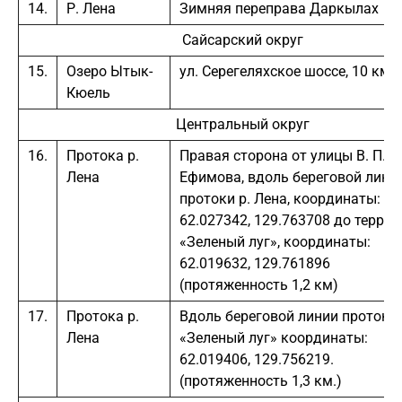
14.
Р. Лена
Зимняя переправа Даркылах
Сайсарский округ
15.
Озеро Ытык-
ул. Серегеляхское шоссе, 10 км
Кюель
Центральный округ
16.
Протока р.
Правая сторона от улицы В. П.
Лена
Ефимова, вдоль береговой лини
протоки р. Лена, координаты:
62.027342, 129.763708 до терри
«Зеленый луг», координаты:
62.019632, 129.761896
(протяженность 1,2 км)
17.
Протока р.
Вдоль береговой линии протоки
Лена
«Зеленый луг» координаты:
62.019406, 129.756219.
(протяженность 1,3 км.)