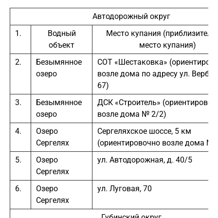
Автодорожный округ
1.
Водный
Место купания (приблизитель
объект
место купания)
2.
Безымянное
СОТ «Шестаковка» (ориентиров
озеро
возле дома по адресу ул. Вербная
67)
3.
Безымянное
ДСК «Строитель» (ориентировоч
озеро
возле дома № 2/2)
4.
Озеро
Сергеляхское шоссе, 5 км
Сергелях
(ориентировочно возле дома № 
5.
Озеро
ул. Автодорожная, д. 40/5
Сергелях
6.
Озеро
ул. Луговая, 70
Сергелях
Губинский округ