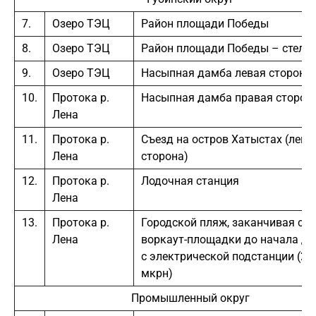
7.
Озеро ТЭЦ
Район площади Победы
8.
Озеро ТЭЦ
Район площади Победы – стела
9.
Озеро ТЭЦ
Насыпная дамба левая сторона
10.
Протока р.
Насыпная дамба правая сторон
Лена
11.
Протока р.
Съезд на остров Хатыстах (лева
Лена
сторона)
12.
Протока р.
Лодочная станция
Лена
13.
Протока р.
Городской пляж, заканчивая с м
Лена
воркаут-площадки до начала до
с электрической подстанции (20
мкрн)
Промышленный округ