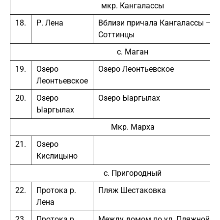
мкр. Кангалассы
18.
Р. Лена
Вблизи причала Кангалассы —
Соттинцы
с. Маган
19.
Озеро
Озеро Леонтьевское
Леонтьевское
20.
Озеро
Озеро Ыаргылах
Ыаргылах
Мкр. Марха
21.
Озеро
Кислицыно
с. Пригородный
22.
Протока р.
Пляж Шестаковка
Лена
23.
Протока р.
Между домом по ул. Пляжной, 21