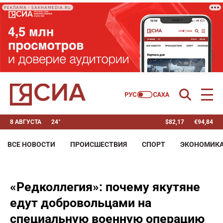
РЕКЛАМА • SAKHAMEDIA.RU
8 АВГУСТА
24°
$
82,17
€
94,84
ВСЕ НОВОСТИ
ПРОИСШЕСТВИЯ
СПОРТ
ЭКОНОМИК
«Редколлегия»: почему якутяне
едут добровольцами на
специальную военную операцию