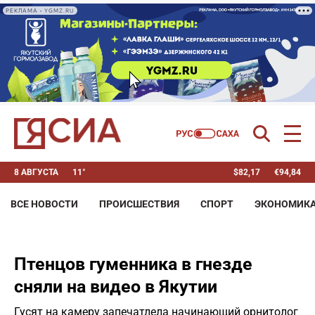
РЕКЛАМА • YGMZ.RU
8 АВГУСТА
11°
$
82,17
€
94,84
ВСЕ НОВОСТИ
ПРОИСШЕСТВИЯ
СПОРТ
ЭКОНОМИК
Птенцов гуменника в гнезде
сняли на видео в Якутии
Гусят на камеру запечатлела начинающий орнитолог