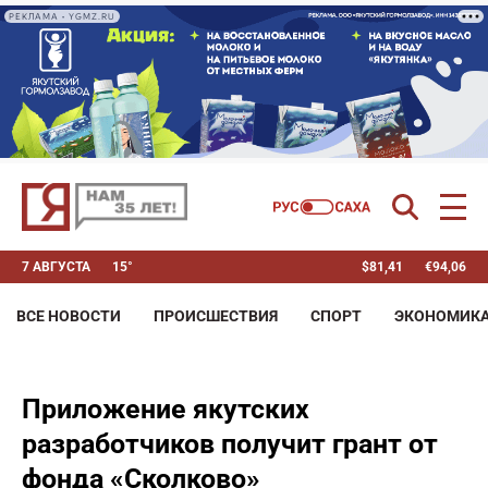
РЕКЛАМА • YGMZ.RU
7 АВГУСТА
15°
$
81,41
€
94,06
ВСЕ НОВОСТИ
ПРОИСШЕСТВИЯ
СПОРТ
ЭКОНОМИК
Приложение якутских
разработчиков получит грант от
фонда «Сколково»