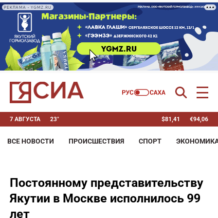
РЕКЛАМА • YGMZ.RU
7 АВГУСТА
23°
$
81,41
€
94,06
ВСЕ НОВОСТИ
ПРОИСШЕСТВИЯ
СПОРТ
ЭКОНОМИК
Постоянному представительству
Якутии в Москве исполнилось 99
лет