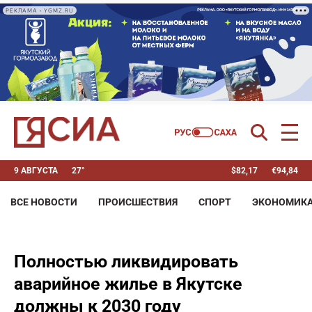
РЕКЛАМА • YGMZ.RU
9 АВГУСТА
27°
$
82,17
€
94,84
ВСЕ НОВОСТИ
ПРОИСШЕСТВИЯ
СПОРТ
ЭКОНОМИК
Полностью ликвидировать
аварийное жилье в Якутске
должны к 2030 году